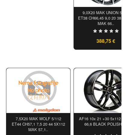
9,0X20 MAK UNION 5/112
ET38 CH66,45 9,0 20 38 5X112
MAK 66..
388,75 €
7,5X20 MAK WOLF 5/112
AF16 10x 21 +30 5x112 AVUS
ET44 CH57,1 7,5 20 44 5X112
66,6 BLACK POLISHED
MAK 57,1..