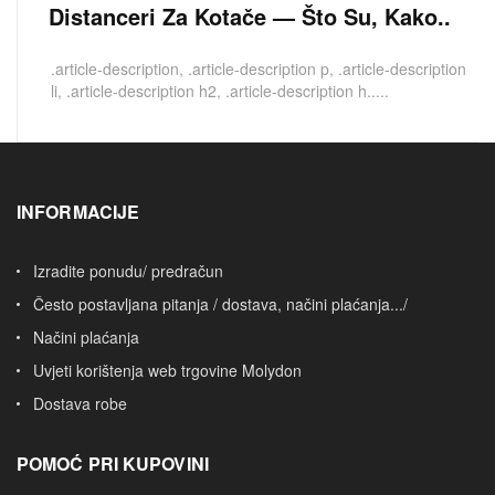
Distanceri Za Kotače — Što Su, Kako..
.article-description, .article-description p, .article-description
li, .article-description h2, .article-description h.....
INFORMACIJE
Izradite ponudu/ predračun
Često postavljana pitanja / dostava, načini plaćanja.../
Načini plaćanja
Uvjeti korištenja web trgovine Molydon
Dostava robe
POMOĆ PRI KUPOVINI