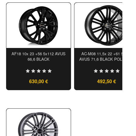
AF18 10x 23 +56 5x112 AVUS
AC-M08 11,5x 22 +61 5x130
66,6 BLACK
AVUS 71,6 BLACK POLISHED
630,00 €
492,50 €