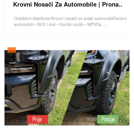
Krovni Nosači Za Automobile | Prona..
Ovlašteni distributerKrovni nosači za svaki automobilOsobni
automobili • SUV i 4x4 • Kombi vozila • MPVOs.....