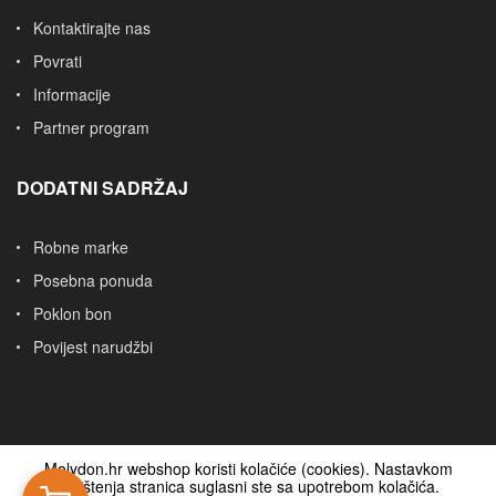
Kontaktirajte nas
Povrati
Informacije
Partner program
DODATNI SADRŽAJ
Robne marke
Posebna ponuda
Poklon bon
Povijest narudžbi
Molydon.hr webshop koristi kolačiće (cookies). Nastavkom
korištenja stranica suglasni ste sa upotrebom kolačića.