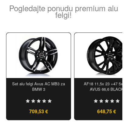
Pogledajte ponudu premium alu
felgi!
Set alu felgi Avus AC MB3 za
AF18 11,5x 23 +47 5x112
BMW 3
AVUS 66,6 BLACK
709,53 €
648,75 €