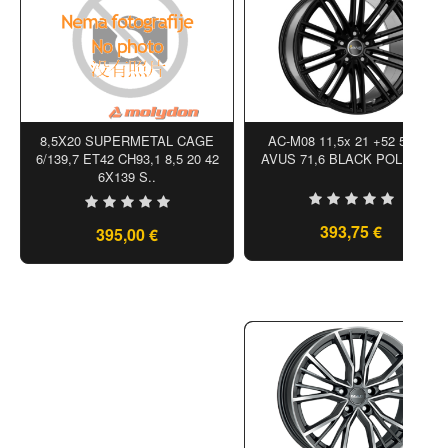
8,5X20 SUPERMETAL CAGE
AC-M08 11,5x 21 +52 5x130
6/139,7 ET42 CH93,1 8,5 20 42
AVUS 71,6 BLACK POLISHED
6X139 S..
393,75 €
395,00 €