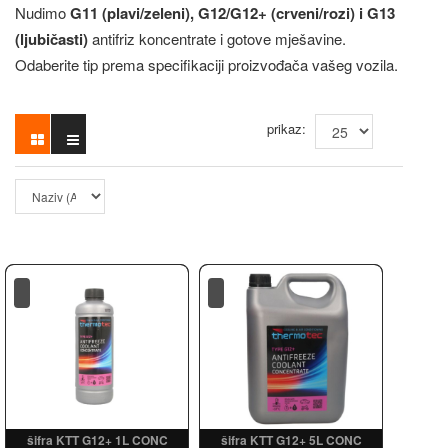
Nudimo
G11 (plavi/zeleni), G12/G12+ (crveni/rozi) i G13
(ljubičasti)
antifriz koncentrate i gotove mješavine.
Odaberite tip prema specifikaciji proizvođača vašeg vozila.
prikaz:
šifra KTT G12+ 1L CONC
šifra KTT G12+ 5L CONC