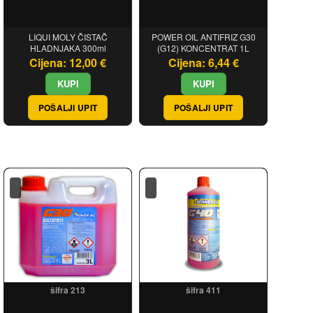
LIQUI MOLY ČISTAČ
POWER OIL ANTIFRIZ G30
HLADNJAKA 300ml
(G12) KONCENTRAT 1L
Cijena: 12,00 €
Cijena: 6,44 €
POŠALJI UPIT
POŠALJI UPIT
šifra 213
šifra 411