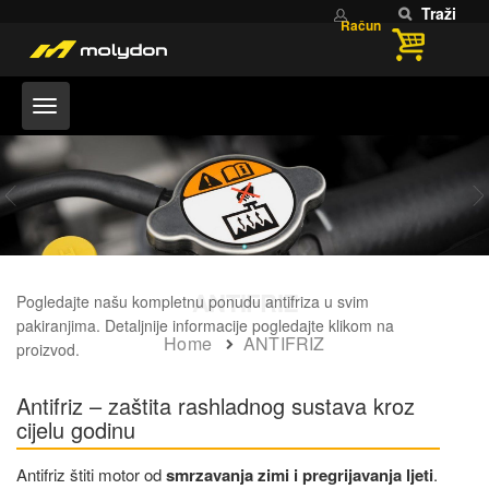
Traži
Račun
ANTIFRIZ
Pogledajte našu kompletnu ponudu antifriza u svim
pakiranjima. Detaljnije informacije pogledajte klikom na
Home
ANTIFRIZ
proizvod.
Antifriz – zaštita rashladnog sustava kroz
cijelu godinu
Antifriz štiti motor od
smrzavanja zimi i pregrijavanja ljeti
.