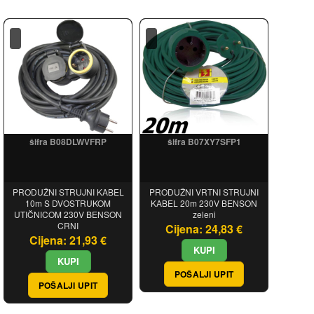
šifra B08DLWVFRP
šifra B07XY7SFP1
PRODUŽNI STRUJNI KABEL
PRODUŽNI VRTNI STRUJNI
10m S DVOSTRUKOM
KABEL 20m 230V BENSON
UTIČNICOM 230V BENSON
zeleni
CRNI
Cijena: 24,83 €
Cijena: 21,93 €
POŠALJI UPIT
POŠALJI UPIT