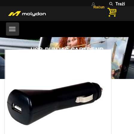
Traži
Račun
USB PUNJAČ CARTREND
Home
USB PUNJAČ CARTREND