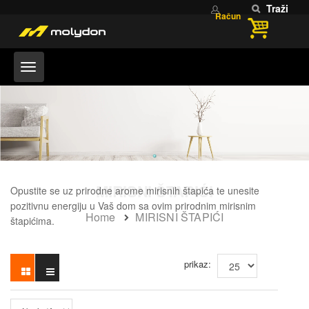
Traži
Račun
MIRISNI ŠTAPIĆI
Opustite se uz prirodne arome mirisnih štapića te unesite
pozitivnu energiju u Vaš dom sa ovim prirodnim mirisnim
Home
MIRISNI ŠTAPIĆI
štapićima.
prikaz: