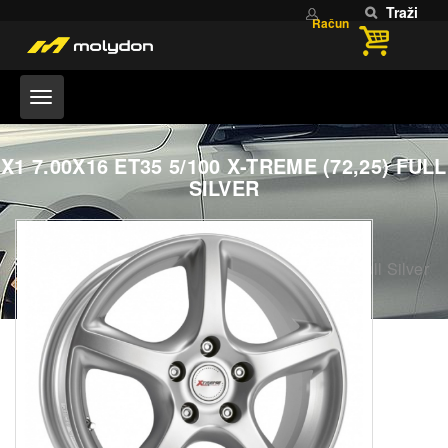
Traži
Račun
X1 7.00X16 ET35 5/100 X-TREME (72,25) FULL
SILVER
Home
OUTLET FELGI
X1 7.00X16 ET35 5/100 X-TREME (72,25) Full Silver