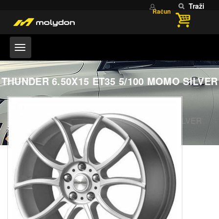
Traži
Račun
THUNDER 6.50X15 ET35 5/100 MOMO SILVER
Home
OUTLET FELGI
THUNDER 6.50X15 ET35 5/100 MOMO SILVER