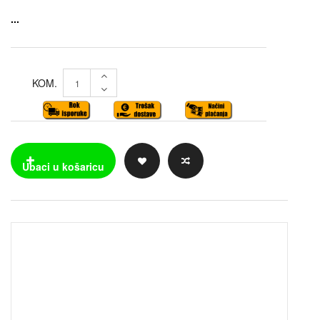
...
KOM.