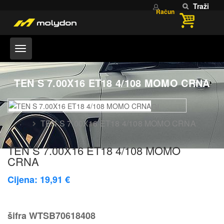
Traži
Račun
TEN S 7.00X16 ET18 4/108 MOMO CRNA
Home
OUTLET FELGI
TEN S 7.00X16 ET18 4/108 MOMO CRNA
TEN S 7.00X16 ET18 4/108 MOMO
CRNA
Cijena: 19,91 €
šifra
WTSB70618408