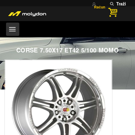
Traži
Račun
CORSE 7.50X17 ET42 5/100 MOMO
Home
OUTLET FELGI
CORSE 7.50X17 ET42 5/100 MOMO