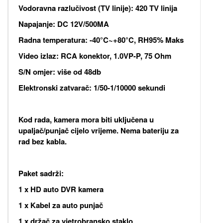
Vodoravna razlučivost (TV linije): 420 TV linija
Napajanje: DC 12V/500MA
Radna temperatura: -40°C~+80°C, RH95% Maks
Video izlaz: RCA konektor, 1.0VP-P, 75 Ohm
S/N omjer: više od 48db
Elektronski zatvarač: 1/50-1/10000 sekundi
Kod rada, kamera mora biti uključena u
upaljač/punjač cijelo vrijeme. Nema bateriju za
rad bez kabla.
Paket sadrži:
1 x HD auto DVR kamera
1 x Kabel za auto punjač
1 x držač za vjetrobransko staklo