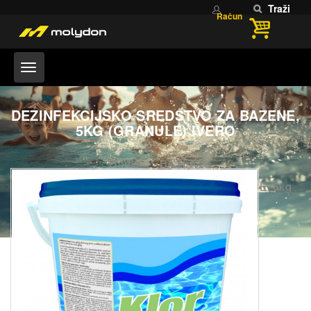
Traži
Račun
DEZINFEKCIJSKO SREDSTVO ZA BAZENE,
5KG (GRANULE) IVERO
Home
BAZENI
DEZINFEKCIJSKO SREDSTVO ZA BAZENE, 5kg
(GRANULE) IVERO