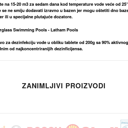
ete na 15-20 m3 za sedam dana kod temperature vode veće od 25
e se ne smiju dodavati izravno u bazen jer mogu oštetiti dno baze
r ili u specijalne plutajuće dozatore.
vo za dezinfekciju vode u obliku tablete od 200g sa 90% aktivnog 
ednim od najkoncentriranijih dezinficijensa.
ZANIMLJIVI PROIZVODI