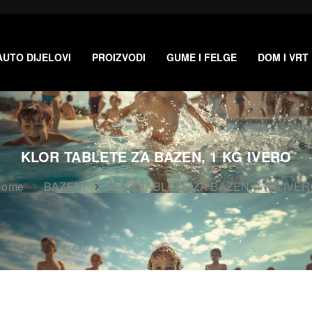
AUTO DIJELOVI
PROIZVODI
GUME I FELGE
DOM I VRT
KLOR TABLETE ZA BAZEN, 1 KG IVERO
Home
BAZENI
KLOR TABLETE ZA BAZEN, 1 KG IVE