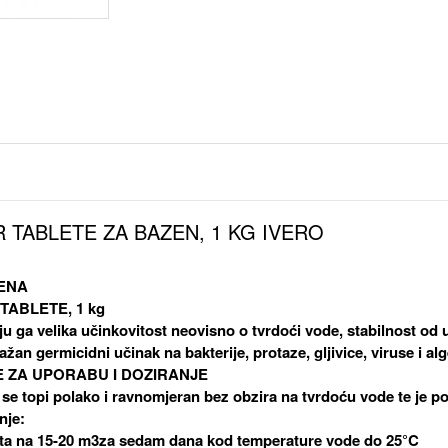
 TABLETE ZA BAZEN, 1 KG IVERO
ENA
TABLETE, 1 kg
ju ga velika učinkovitost neovisno o tvrdoći vode, stabilnost od u
žan germicidni učinak na bakterije, protaze, gljivice, viruse i alg
 ZA UPORABU I DOZIRANJE
 se topi polako i ravnomjeran bez obzira na tvrdoću vode te je p
nje:
eta na 15-20 m3za sedam dana kod temperature vode do 25°C