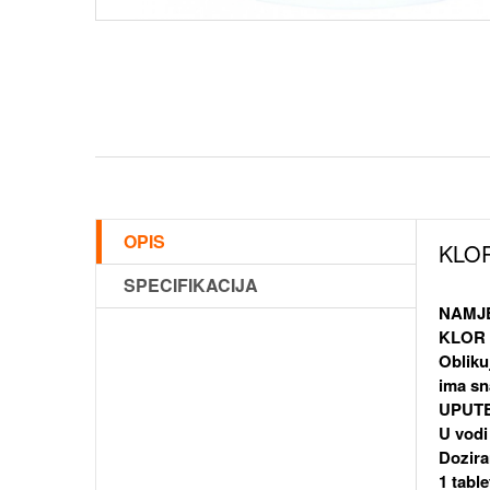
OPIS
KLOR
SPECIFIKACIJA
NAMJ
KLOR 
Obliku
ima sna
UPUTE
U vodi
Dozira
1 tabl