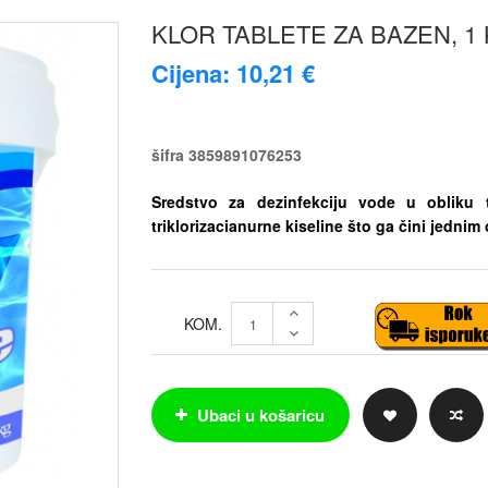
KLOR TABLETE ZA BAZEN, 1
Cijena: 10,21 €
šifra
3859891076253
Sredstvo za dezinfekciju vode u obliku
triklorizacianurne kiseline što ga čini jednim 
KOM.