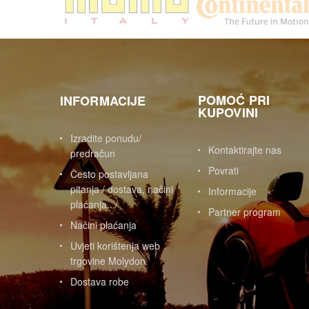
POMOĆ PRI
INFORMACIJE
KUPOVINI
Izradite ponudu/
Kontaktirajte nas
predračun
Povrati
Često postavljana
pitanja / dostava, načini
Informacije
plaćanja.../
Partner program
Načini plaćanja
Uvjeti korištenja web
trgovine Molydon
Dostava robe