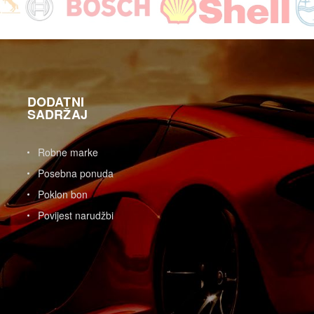
DODATNI
SADRŽAJ
Robne marke
Posebna ponuda
Poklon bon
Povijest narudžbi