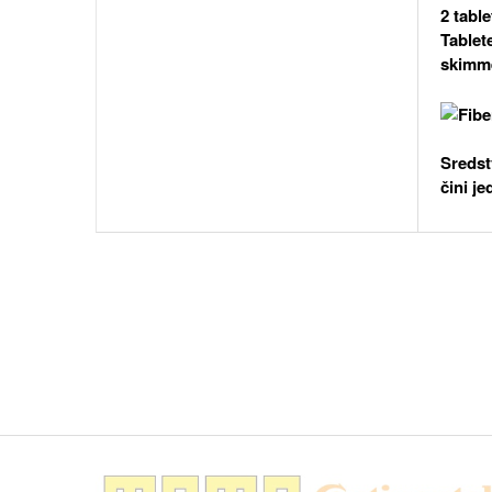
2 tabl
Tablet
skimme
Sredst
čini j