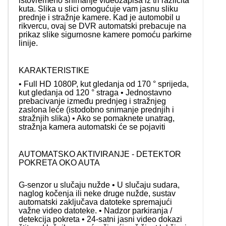
istovremeno snimanje videozapisa iz tri različita
kuta. Slika u slici omogućuje vam jasnu sliku
prednje i stražnje kamere. Kad je automobil u
rikvercu, ovaj se DVR automatski prebacuje na
prikaz slike sigurnosne kamere pomoću parkirne
linije.
KARAKTERISTIKE
• Full HD 1080P, kut gledanja od 170 ° sprijeda,
kut gledanja od 120 ° straga • Jednostavno
prebacivanje između prednjeg i stražnjeg
zaslona leće (istodobno snimanje prednjih i
stražnjih slika) • Ako se pomaknete unatrag,
stražnja kamera automatski će se pojaviti
AUTOMATSKO AKTIVIRANJE - DETEKTOR
POKRETA OKO AUTA
G-senzor u slučaju nužde • U slučaju sudara,
naglog kočenja ili neke druge nužde, sustav
automatski zaključava datoteke spremajući
važne video datoteke. • Nadzor parkiranja /
detekcija pokreta • 24-satni jasni video dokazi