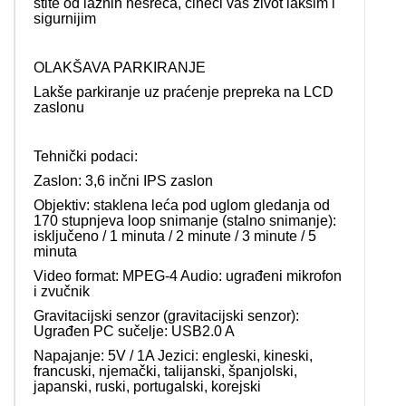
štite od lažnih nesreća, čineći vaš život lakšim i
sigurnijim
OLAKŠAVA PARKIRANJE
Lakše parkiranje uz praćenje prepreka na LCD
zaslonu
Tehnički podaci:
Zaslon: 3,6 inčni IPS zaslon
Objektiv: staklena leća pod uglom gledanja od
170 stupnjeva loop snimanje (stalno snimanje):
isključeno / 1 minuta / 2 minute / 3 minute / 5
minuta
Video format: MPEG-4 Audio: ugrađeni mikrofon
i zvučnik
Gravitacijski senzor (gravitacijski senzor):
Ugrađen PC sučelje: USB2.0 A
Napajanje: 5V / 1A Jezici: engleski, kineski,
francuski, njemački, talijanski, španjolski,
japanski, ruski, portugalski, korejski