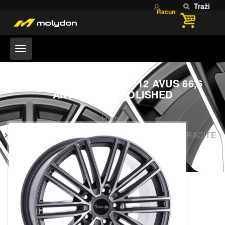
Traži
Račun
AC-M08 10X 22 +19 5X112 AVUS 66,6
ANTHRACITE POLISHED
Home
AC-M08 10x 22 +19 5x112 AVUS 66,6 ANTHRACITE
POLISHED