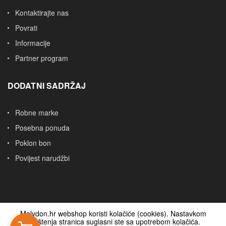
Kontaktirajte nas
Povrati
Informacije
Partner program
DODATNI SADRŽAJ
Robne marke
Posebna ponuda
Poklon bon
Povijest narudžbi
Molydon.hr webshop koristi kolačiće (cookies). Nastavkom
korištenja stranica suglasni ste sa upotrebom kolačića.