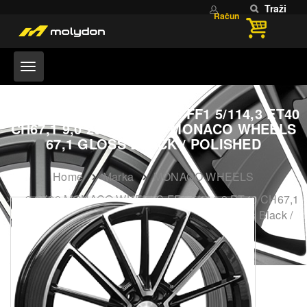
Traži
Račun
9,0X20 MONACO WHEELS FF1 5/114,3 ET40
CH67,1 9,0 20 40 5X114 MONACO WHEELS
67,1 GLOSS BLACK / POLISHED
Home
Marka
MONACO WHEELS
9,0X20 MONACO WHEELS FF1 5/114,3 ET40 CH67,1
9,0 20 40 5X114 MONACO WHEELS 67,1 Gloss Black /
Polished