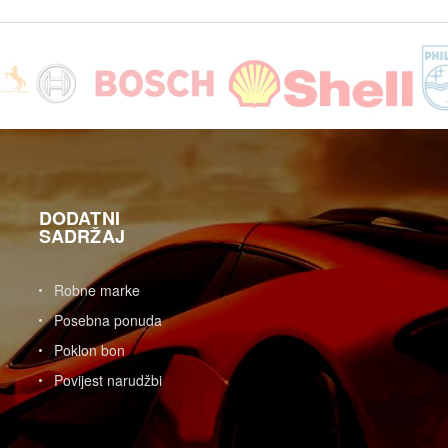
DODATNI
SADRŽAJ
Robne marke
Posebna ponuda
Poklon bon
Povijest narudžbi