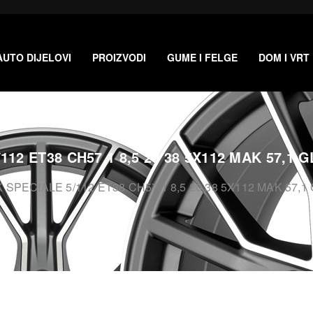
AUTO DIJELOVI
PROIZVODI
GUME I FELGE
DOM I VRT
112 ET38 CH57,1 8,5 20 38 5X112 MAK 57,1
 SPECIALE 5/112 ET38 CH57,1 8,5 20 38 5X112 MAK 57,1 Gl