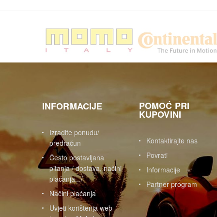
POMOĆ PRI
INFORMACIJE
KUPOVINI
Izradite ponudu/
Kontaktirajte nas
predračun
Povrati
Često postavljana
pitanja / dostava, načini
Informacije
plaćanja.../
Partner program
Načini plaćanja
Uvjeti korištenja web