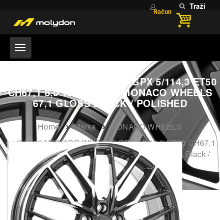
Traži
Račun
8,0X18 MONACO WHEELS GPX 5/114,3 ET50
CH67,1 8,0 18 50 5X114 MONACO WHEELS
67,1 GLOSS BLACK / POLISHED
Home
Marka
MONACO WHEELS
8,0X18 MONACO WHEELS GPX 5/114,3 ET50 CH67,1
8,0 18 50 5X114 MONACO WHEELS 67,1 Gloss Black /
Polished