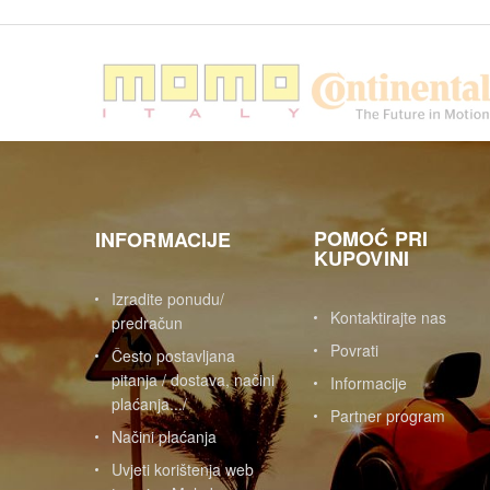
POMOĆ PRI
INFORMACIJE
KUPOVINI
Izradite ponudu/
Kontaktirajte nas
predračun
Povrati
Često postavljana
pitanja / dostava, načini
Informacije
plaćanja.../
Partner program
Načini plaćanja
Uvjeti korištenja web