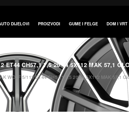
AUTO DIJELOVI
PROIZVODI
GUME I FELGE
DOM I VRT
2 ET44 CH57,1 7,5 20 44 5X112 MAK 57,1 G
AK WOLF 5/112 ET44 CH57,1 7,5 20 44 5X112 MAK 57,1 Glos