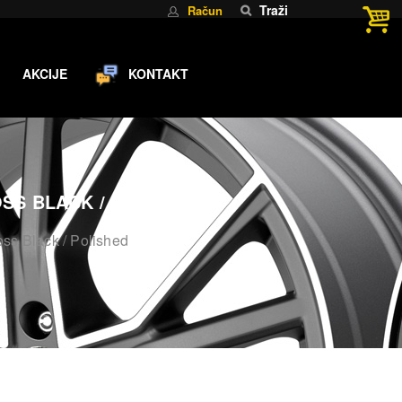
Traži
Račun
AKCIJE
KONTAKT
LOSS BLACK / POLISHED
s Black / Polished