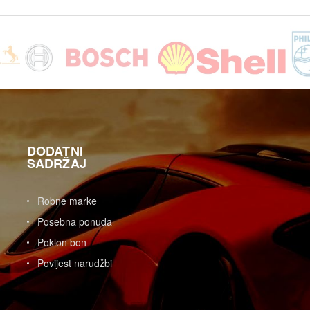
DODATNI
SADRŽAJ
Robne marke
Posebna ponuda
Poklon bon
Povijest narudžbi