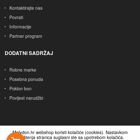
Kontaktirajte nas
Povrati
Informacije
Partner program
DODATNI SADRŽAJ
Robne marke
Posebna ponuda
Poklon bon
Povijest narudžbi
Molydon.hr webshop koristi kolačiće (cookies). Nastavkom
korištenja stranica suglasni ste sa upotrebom kolačića.