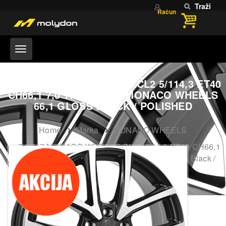
Traži
Račun
7,0X17 MONACO WHEELS CL2 5/114,3 ET40
CH66,1 7,0 17 40 5X114 MONACO WHEELS
66,1 GLOSS BLACK / POLISHED
Home
Marka
MONACO WHEELS
7,0X17 MONACO WHEELS CL2 5/114,3 ET40 CH66,1
7,0 17 40 5X114 MONACO WHEELS 66,1 Gloss Black /
Polished