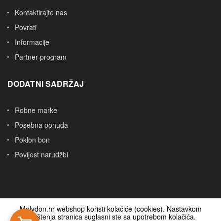
Kontaktirajte nas
Povrati
Informacije
Partner program
DODATNI SADRŽAJ
Robne marke
Posebna ponuda
Poklon bon
Povijest narudžbi
Molydon.hr webshop koristi kolačiće (cookies). Nastavkom
korištenja stranica suglasni ste sa upotrebom kolačića.