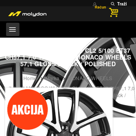
Traži
Račun
7,0X17 MONACO WHEELS CL2 5/100 ET37
CH57,1 7,0 17 37 5X100 MONACO WHEELS
57,1 GLOSS BLACK / POLISHED
Home
Marka
MONACO WHEELS
7,0X17 MONACO WHEELS CL2 5/100 ET37 CH57,1 7,0
17 37 5X100 MONACO WHEELS 57,1 Gloss Black /
Polished