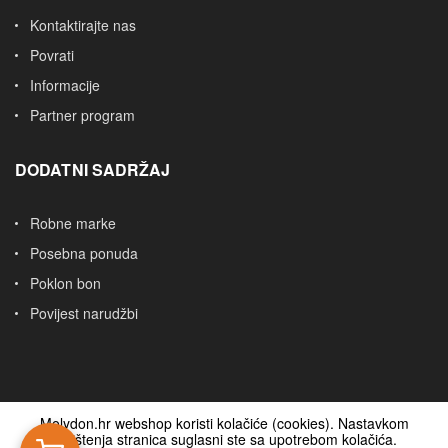
Kontaktirajte nas
Povrati
Informacije
Partner program
DODATNI SADRŽAJ
Robne marke
Posebna ponuda
Poklon bon
Povijest narudžbi
Molydon.hr webshop koristi kolačiće (cookies). Nastavkom
korištenja stranica suglasni ste sa upotrebom kolačića.