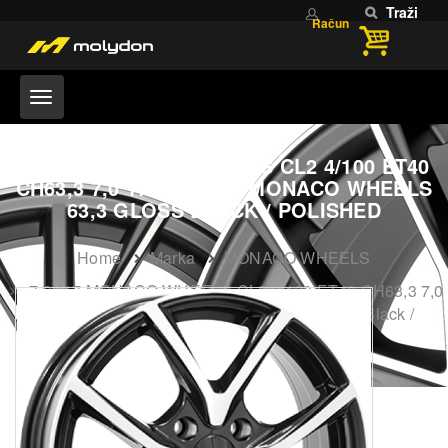
Traži
Račun
7,0X17 MONACO WHEELS CL2 4/100 ET40
CH63,3 7,0 17 40 4X100 MONACO WHEELS
63,3 GLOSS BLACK / POLISHED
Home
Marka
MONACO WHEELS
7,0X17 MONACO WHEELS CL2 4/100 ET40 CH63,3 7,0
17 40 4X100 MONACO WHEELS 63,3 Gloss Black /
Polished