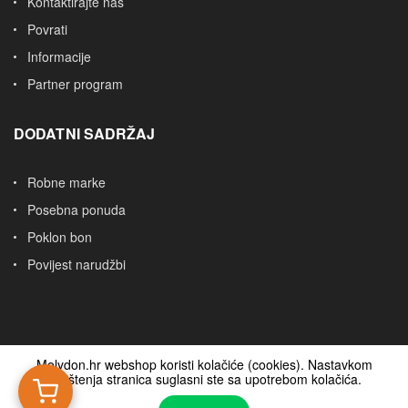
Kontaktirajte nas
Povrati
Informacije
Partner program
DODATNI SADRŽAJ
Robne marke
Posebna ponuda
Poklon bon
Povijest narudžbi
Molydon.hr webshop koristi kolačiće (cookies). Nastavkom
korištenja stranica suglasni ste sa upotrebom kolačića.