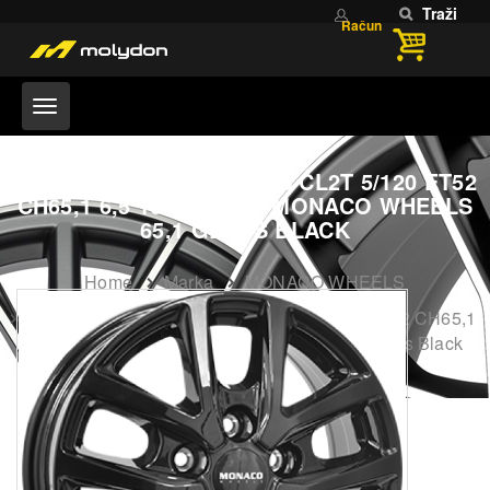
Traži
Račun
6,5X16 MONACO WHEELS CL2T 5/120 ET52
CH65,1 6,5 16 52 5X120 MONACO WHEELS
65,1 GLOSS BLACK
Home
Marka
MONACO WHEELS
6,5X16 MONACO WHEELS CL2T 5/120 ET52 CH65,1
6,5 16 52 5X120 MONACO WHEELS 65,1 Gloss Black