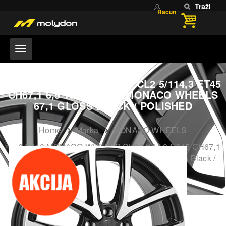
Traži
Račun
6,5X16 MONACO WHEELS CL2 5/114,3 ET45
CH67,1 6,5 16 45 5X114 MONACO WHEELS
67,1 GLOSS BLACK / POLISHED
Home
Marka
MONACO WHEELS
6,5X16 MONACO WHEELS CL2 5/114,3 ET45 CH67,1
6,5 16 45 5X114 MONACO WHEELS 67,1 Gloss Black /
Polished