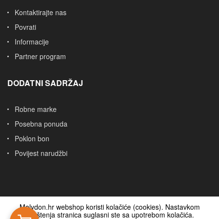
Kontaktirajte nas
Povrati
Informacije
Partner program
DODATNI SADRŽAJ
Robne marke
Posebna ponuda
Poklon bon
Povijest narudžbi
Molydon.hr webshop koristi kolačiće (cookies). Nastavkom
korištenja stranica suglasni ste sa upotrebom kolačića.