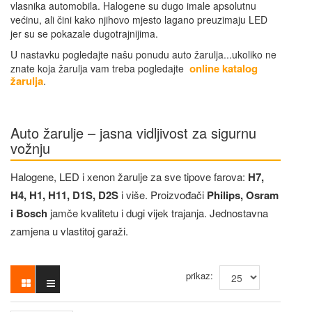
vlasnika automobila. Halogene su dugo imale apsolutnu
većinu, ali čini kako njihovo mjesto lagano preuzimaju LED
jer su se pokazale dugotrajnijima.
U nastavku pogledajte našu ponudu auto žarulja...ukoliko ne
online katalog
znate koja žarulja vam treba pogledajte
žarulja
.
Auto žarulje – jasna vidljivost za sigurnu
vožnju
Halogene, LED i xenon žarulje za sve tipove farova:
H7,
H4, H1, H11, D1S, D2S
i više. Proizvođači
Philips, Osram
i Bosch
jamče kvalitetu i dugi vijek trajanja. Jednostavna
zamjena u vlastitoj garaži.
prikaz: