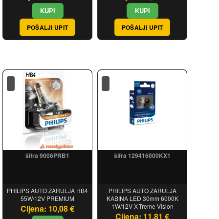
POŠALJI UPIT
POŠALJI UPIT
šifra 9006PRB1
šifra 129416000KX1
PHILIPS AUTO ŽARULJA HB4
PHILIPS AUTO ŽARULJA
55W/12V PREMIUM
KABINA LED 30mm 6000K
1W/12V X-Treme Vision
Cijena: 10,08 €
Cijena: 11,81 €