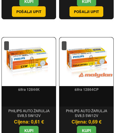
POŠALJI UPIT
POŠALJI UPIT
šifra 12844K
šifra 12864CP
PHILIPS AUTO ŽARULJA
PHILIPS AUTO ŽARULJA
SV8,5 5W/12V
SV8,5 5W/12V
Cijena: 0,61 €
Cijena: 0,69 €