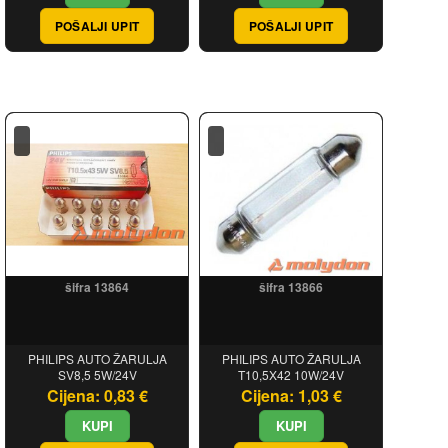
POŠALJI UPIT
POŠALJI UPIT
šifra 13864
šifra 13866
PHILIPS AUTO ŽARULJA
PHILIPS AUTO ŽARULJA
SV8,5 5W/24V
T10,5X42 10W/24V
Cijena: 0,83 €
Cijena: 1,03 €