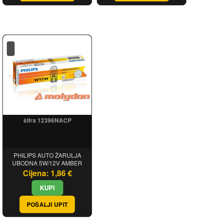
šifra 12396NACP
PHILIPS AUTO ŽARULJA
UBODNA 5W/12V AMBER
Cijena: 1,86 €
POŠALJI UPIT