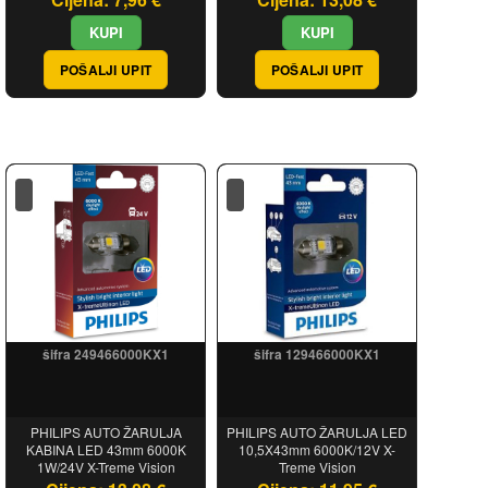
POŠALJI UPIT
POŠALJI UPIT
šifra 249466000KX1
šifra 129466000KX1
PHILIPS AUTO ŽARULJA
PHILIPS AUTO ŽARULJA LED
KABINA LED 43mm 6000K
10,5X43mm 6000K/12V X-
1W/24V X-Treme Vision
Treme Vision