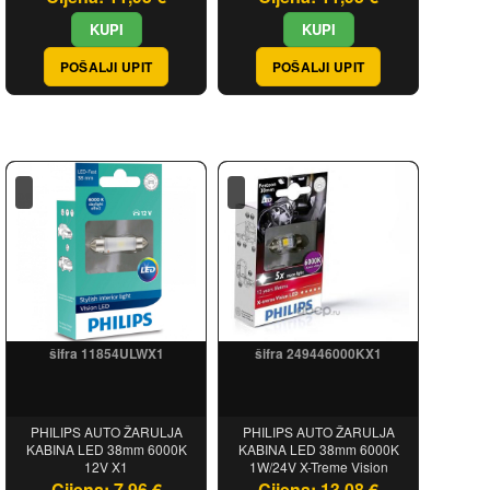
POŠALJI UPIT
POŠALJI UPIT
šifra 11854ULWX1
šifra 249446000KX1
PHILIPS AUTO ŽARULJA
PHILIPS AUTO ŽARULJA
KABINA LED 38mm 6000K
KABINA LED 38mm 6000K
12V X1
1W/24V X-Treme Vision
Cijena: 7,96 €
Cijena: 13,08 €