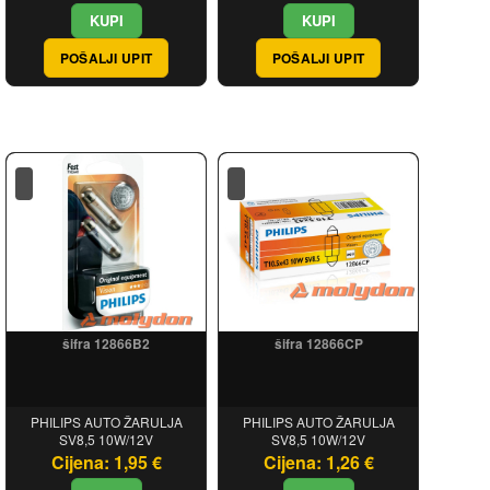
POŠALJI UPIT
POŠALJI UPIT
šifra 12866B2
šifra 12866CP
PHILIPS AUTO ŽARULJA
PHILIPS AUTO ŽARULJA
SV8,5 10W/12V
SV8,5 10W/12V
Cijena: 1,95 €
Cijena: 1,26 €