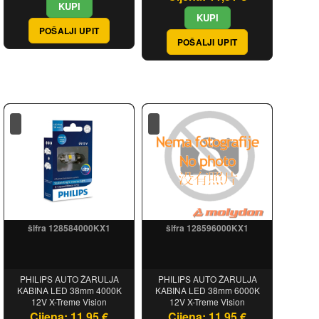
POŠALJI UPIT
POŠALJI UPIT
šifra 128584000KX1
šifra 128596000KX1
PHILIPS AUTO ŽARULJA
PHILIPS AUTO ŽARULJA
KABINA LED 38mm 4000K
KABINA LED 38mm 6000K
12V X-Treme Vision
12V X-Treme Vision
Cijena: 11,95 €
Cijena: 11,95 €