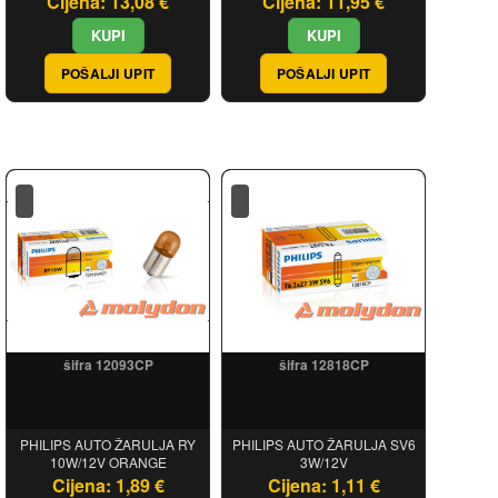
Cijena: 13,08 €
Cijena: 11,95 €
POŠALJI UPIT
POŠALJI UPIT
šifra 12093CP
šifra 12818CP
PHILIPS AUTO ŽARULJA RY
PHILIPS AUTO ŽARULJA SV6
10W/12V ORANGE
3W/12V
Cijena: 1,89 €
Cijena: 1,11 €