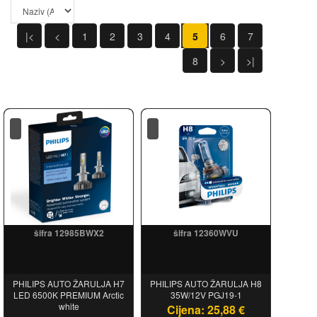
|<
<
1
2
3
4
5
6
7
8
>
>|
šifra 12985BWX2
šifra 12360WVU
PHILIPS AUTO ŽARULJA H7
PHILIPS AUTO ŽARULJA H8
LED 6500K PREMIUM Arctic
35W/12V PGJ19-1
white
Cijena: 25,88 €