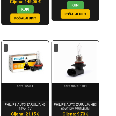
Cijena: 149,05 €
POŠALJI UPIT
POŠALJI UPIT
šifra 12361
šifra 9005PRB1
PHILIPS AUTO ŽARULJA H9
PHILIPS AUTO ŽARULJA HB3
65W/12V
60W/12V PREMIUM
Cijena: 21,15 €
Cijena: 9,73 €