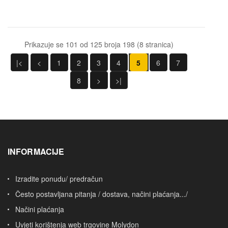
Prikazuje se 101 od 125 broja 198 (8 stranica)
|<
<
1
2
3
4
5
6
7
8
>
>|
INFORMACIJE
Izradite ponudu/ predračun
Često postavljana pitanja / dostava, načini plaćanja.../
Načini plaćanja
Uvjeti korištenja web trgovine Molydon