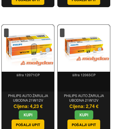
šifra 12071CP
šifra 12065CP
PHILIPS AUTO ŽARULJA
PHILIPS AUTO ŽARULJA
UBODNA 21W/12V
UBODNA 21W12V
Cijena: 4,23 €
Cijena: 2,74 €
POŠALJI UPIT
POŠALJI UPIT