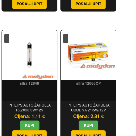
POŠALJI UPIT
POŠALJI UPIT
šifra 12848
šifra 12066CP
PHILIPS AUTO ŽARULJA
PHILIPS AUTO ŽARULJA
T6,2X38 3W/12V
UBODNA 21/5W/12V
Cijena: 1,11 €
Cijena: 2,81 €
POŠALJI UPIT
POŠALJI UPIT