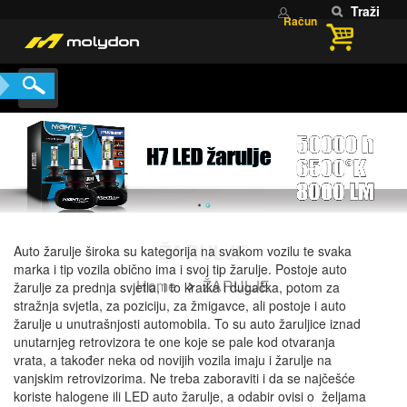
Traži
Račun
ŽARULJE
Auto žarulje široka su kategorija na svakom vozilu te svaka
marka i tip vozila obično ima i svoj tip žarulje. Postoje auto
Home
ŽARULJE
žarulje za prednja svjetla, i to kratka i dugačka, potom za
stražnja svjetla, za poziciju, za žmigavce, ali postoje i auto
žarulje u unutrašnjosti automobila. To su auto žaruljice iznad
unutarnjeg retrovizora te one koje se pale kod otvaranja
vrata, a također neka od novijih vozila imaju i žarulje na
vanjskim retrovizorima. Ne treba zaboraviti i da se najčešće
koriste halogene ili LED auto žarulje, a odabir ovisi o željama