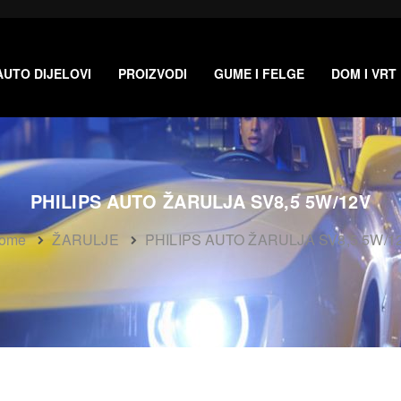
AUTO DIJELOVI
PROIZVODI
GUME I FELGE
DOM I VRT
PHILIPS AUTO ŽARULJA SV8,5 5W/12V
ome
ŽARULJE
PHILIPS AUTO ŽARULJA SV8,5 5W/1