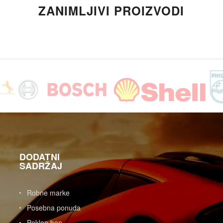
ZANIMLJIVI PROIZVODI
DODATNI
SADRŽAJ
Robne marke
Posebna ponuda
Poklon bon