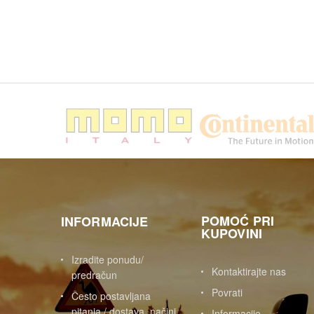
POMOĆ PRI
INFORMACIJE
KUPOVINI
Izradite ponudu/
Kontaktirajte nas
predračun
Povrati
Često postavljana
pitanja / dostava, načini
Informacije