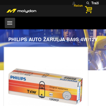
Traži
Račun
PHILIPS AUTO ŽARULJA BA9S 4W/12V
Home
ŽARULJE
PHILIPS AUTO ŽARULJA BA9s 4W/12V