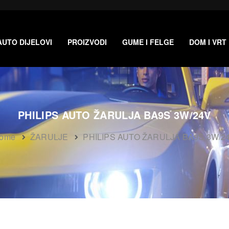
AUTO DIJELOVI
PROIZVODI
GUME I FELGE
DOM I VRT
PHILIPS AUTO ŽARULJA BA9S 3W/24V
ome
ŽARULJE
PHILIPS AUTO ŽARULJA BA9S 3W/2