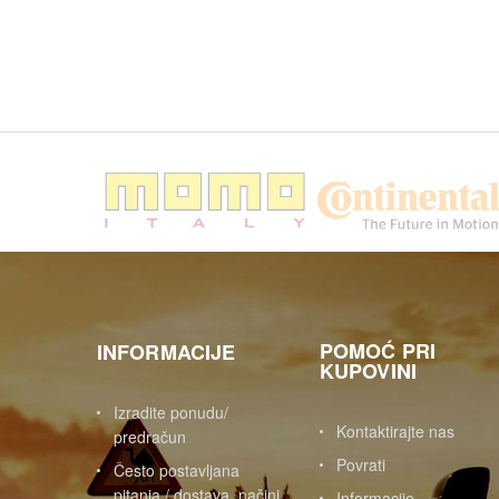
POMOĆ PRI
INFORMACIJE
KUPOVINI
Izradite ponudu/
Kontaktirajte nas
predračun
Povrati
Često postavljana
pitanja / dostava, načini
Informacije