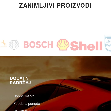
ZANIMLJIVI PROIZVODI
DODATNI
SADRŽAJ
Robne marke
Posebna ponuda
Poklon bon