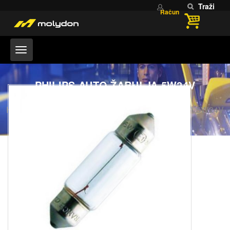
Traži
Račun
PHILIPS AUTO ŽARULJA 5W24V
Home
ŽARULJE
PHILIPS AUTO ŽARULJA 5W24V