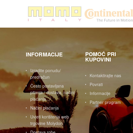
POMOĆ PRI
INFORMACIJE
KUPOVINI
Izradite ponudu/
Kontaktirajte nas
predračun
Povrati
Često postavljana
pitanja / dostava, načini
Informacije
plaćanja.../
Partner program
Načini plaćanja
Uvjeti korištenja web
trgovine Molydon
Dostava robe