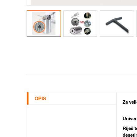
OPIS
Za vel
Univer
Riješi
deset