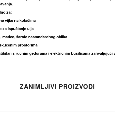
zavanja.
lno za:
ne vijke na kotačima
 za ispuštanje ulja
, matice, šarafe nestandardnog oblika
skučenim prostorima
ibilan s
ručnim gedorama i električnim bušilicama
zahvaljujući 
ZANIMLJIVI PROIZVODI