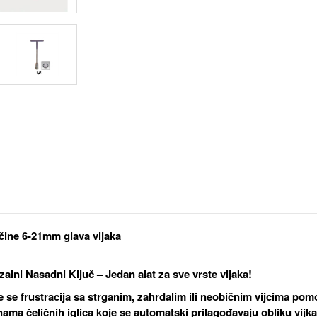
ičine 6-21mm glava vijaka
zalni Nasadni Ključ – Jedan alat za sve vrste vijaka!
te se frustracija sa strganim, zahrđalim ili neobičnim vijcima p
inama
čeličnih iglica
koje se automatski prilagođavaju obliku vijka 