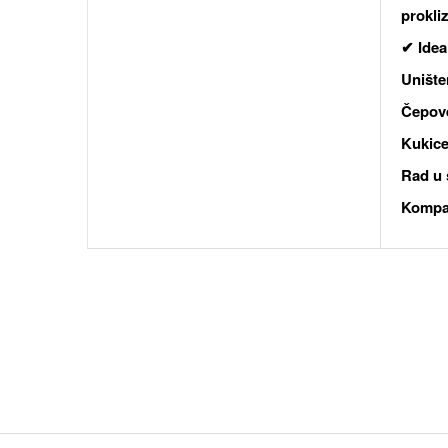
prokli
✔ Idea
Unište
Čepove
Kukice
Rad u 
Kompat