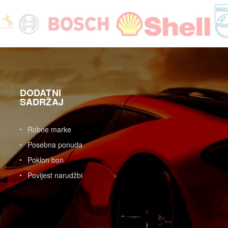
DODATNI
SADRŽAJ
Robne marke
Posebna ponuda
Poklon bon
Povijest narudžbi