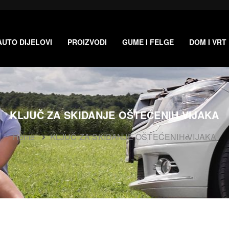
AUTO DIJELOVI
PROIZVODI
GUME I FELGE
DOM I VRT
KLJUČ ZA SKIDANJE OŠTEĆENIH VIJAKA
Home
KLJUČ ZA SKIDANJE OŠTEĆENIH VIJAKA