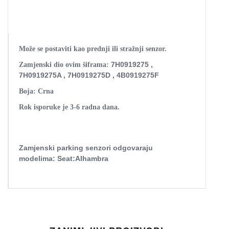
Može se postaviti kao prednji ili stražnji senzor.
7H0919275 ,
Zamjenski dio ovim šiframa:
7H0919275A , 7H0919275D , 4B0919275F
Boja: Crna
Rok isporuke je 3-6 radna dana.
Zamjenski parking senzori odgovaraju
modelima:
Seat:Alhambra