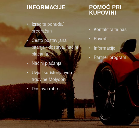
POMOĆ PRI
INFORMACIJE
KUPOVINI
Izradite ponudu/
Kontaktirajte nas
predračun
Povrati
Često postavljana
pitanja / dostava, načini
Informacije
plaćanja.../
Partner program
Načini plaćanja
Uvjeti korištenja web
trgovine Molydon
Dostava robe