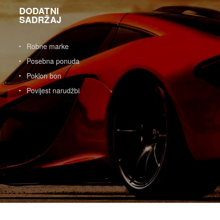
DODATNI
SADRŽAJ
Robne marke
Posebna ponuda
Poklon bon
Povijest narudžbi