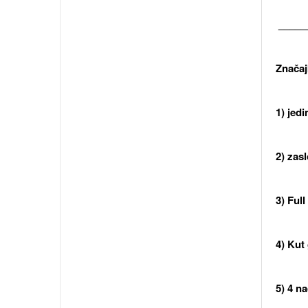
_____
Značaj
1) jed
2) zasl
3) Ful
4) Kut
5) 4 n