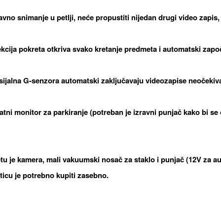
avno snimanje u petlji, neće propustiti nijedan drugi video zapis,
ekcija pokreta otkriva svako kretanje predmeta i automatski zapo
ksijalna G-senzora automatski zaključavaju videozapise neočekiva
satni monitor za parkiranje (potreban je izravni punjač kako bi s
tu je kamera, mali vakuumski nosač za staklo i punjač (12V za au
ticu je potrebno kupiti zasebno.