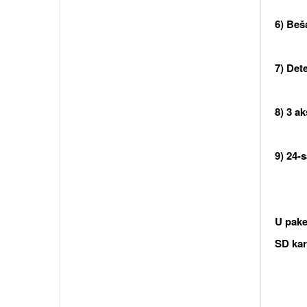
6) Beš
7) Det
8) 3 a
9) 24-
U pake
SD kar