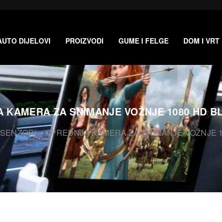
AUTO DIJELOVI
PROIZVODI
GUME I FELGE
DOM I VRT
A KAMERA ZA SNIMANJE VOŽNJE 1080 HD B
 SENZORI
PREDNJA KAMERA ZA SNIMANJE VOŽNJE 