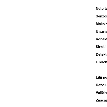
Neto t
Senzo
Maksim
Ulazna
Konekt
Široki
Detekt
Ciklič
Litij 
Rezolu
Veliči
Značaj