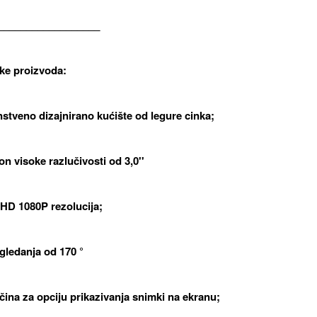
__________________
ke proizvoda:
instveno dizajnirano kućište od legure cinka;
on visoke razlučivosti od 3,0''
l HD 1080P rezolucija;
 gledanja od 170 °
ačina za opciju prikazivanja snimki na ekranu;