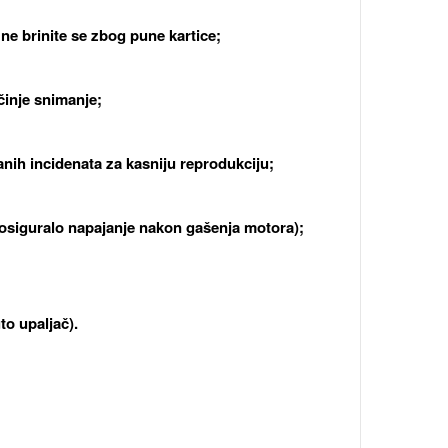
 ne brinite se zbog pune kartice;
činje snimanje;
nih incidenata za kasniju reprodukciju;
e osiguralo napajanje nakon gašenja motora);
to upaljač).