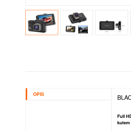
OPIS
BLA
Full H
kutem 