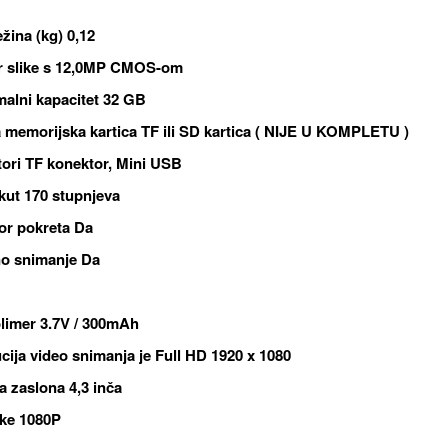
ežina (kg) 0,12
r slike s 12,0MP CMOS-om
alni kapacitet 32 ​​GB
 memorijska kartica TF ili SD kartica ( NIJE U KOMPLETU )
ori TF konektor, Mini USB
 kut 170 stupnjeva
or pokreta Da
no snimanje Da
polimer 3.7V / 300mAh
cija video snimanja je Full HD 1920 x 1080
na zaslona 4,3 inča
ke 1080P