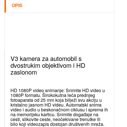
OPIS
V3 kamera za automobil s
dvostrukim objektivom i HD
zaslonom
HD 1080P video snimanje: Snimite HD video u
1080P formatu. Širokokutna leća prednjeg
fotoaparata od 25 mm koja bilježi svu akciju u
kristalno jasnom HD videu. Automatski snima
video i audio u beskonačnom ciklusu i sprema ih
na memorijsku karticu. Snimite događaje na
cesti, slikovite ceste, neočekivane trenutke ili
bilo koji videozapis dostojan društvenih mreža.