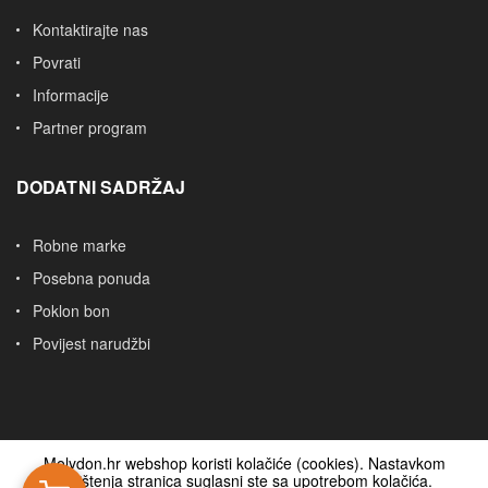
Kontaktirajte nas
Povrati
Informacije
Partner program
DODATNI SADRŽAJ
Robne marke
Posebna ponuda
Poklon bon
Povijest narudžbi
Molydon.hr webshop koristi kolačiće (cookies). Nastavkom
korištenja stranica suglasni ste sa upotrebom kolačića.