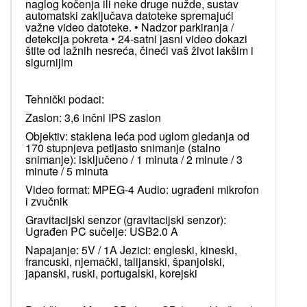
naglog kočenja ili neke druge nužde, sustav
automatski zaključava datoteke spremajući
važne video datoteke. • Nadzor parkiranja /
detekcija pokreta • 24-satni jasni video dokazi
štite od lažnih nesreća, čineći vaš život lakšim i
sigurnijim
Tehnički podaci:
Zaslon: 3,6 inčni IPS zaslon
Objektiv: staklena leća pod uglom gledanja od
170 stupnjeva petljasto snimanje (stalno
snimanje): isključeno / 1 minuta / 2 minute / 3
minute / 5 minuta
Video format: MPEG-4 Audio: ugrađeni mikrofon
i zvučnik
Gravitacijski senzor (gravitacijski senzor):
Ugrađen PC sučelje: USB2.0 A
Napajanje: 5V / 1A Jezici: engleski, kineski,
francuski, njemački, talijanski, španjolski,
japanski, ruski, portugalski, korejski