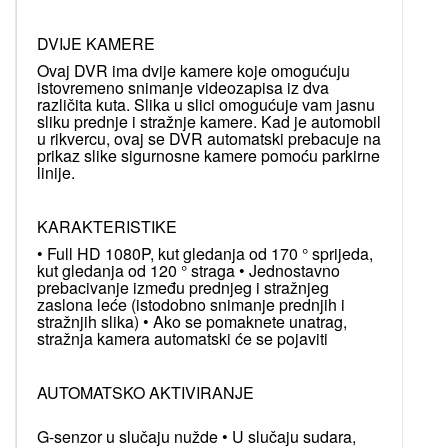
DVIJE KAMERE
Ovaj DVR ima dvije kamere koje omogućuju
istovremeno snimanje videozapisa iz dva
različita kuta. Slika u slici omogućuje vam jasnu
sliku prednje i stražnje kamere. Kad je automobil
u rikvercu, ovaj se DVR automatski prebacuje na
prikaz slike sigurnosne kamere pomoću parkirne
linije.
KARAKTERISTIKE
• Full HD 1080P, kut gledanja od 170 ° sprijeda,
kut gledanja od 120 ° straga • Jednostavno
prebacivanje između prednjeg i stražnjeg
zaslona leće (istodobno snimanje prednjih i
stražnjih slika) • Ako se pomaknete unatrag,
stražnja kamera automatski će se pojaviti
AUTOMATSKO AKTIVIRANJE
G-senzor u slučaju nužde • U slučaju sudara,