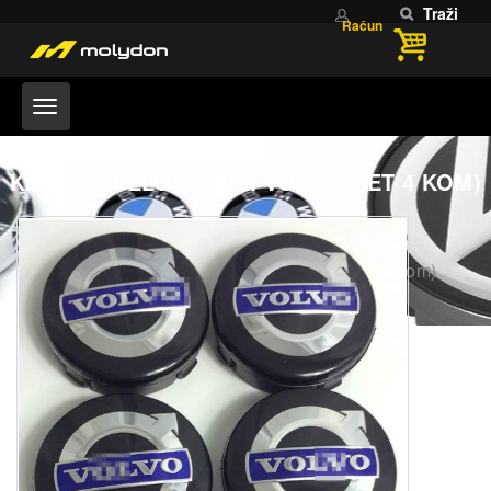
Traži
Račun
KAPA ZA FELGU 60MM VOLVO (SET 4 KOM)
Home
KAPE I NALJEPNICE KOTAČA
KAPA ZA FELGU 60mm VOLVO (set 4 Kom)