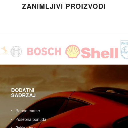
ZANIMLJIVI PROIZVODI
DODATNI
SADRŽAJ
Robne marke
Posebna ponuda
Poklon bon