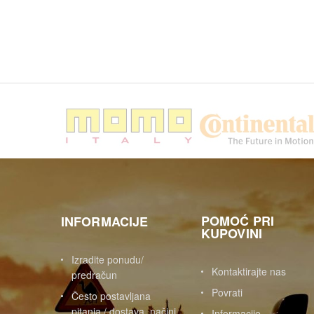
POMOĆ PRI
INFORMACIJE
KUPOVINI
Izradite ponudu/
Kontaktirajte nas
predračun
Povrati
Često postavljana
pitanja / dostava, načini
Informacije