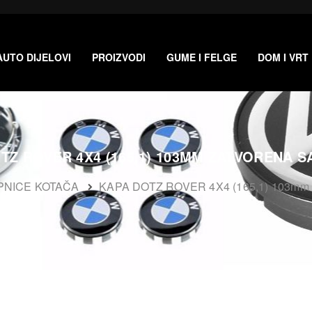
AUTO DIJELOVI
PROIZVODI
GUME I FELGE
DOM I VRT
TZ ROVER 4X4 (165,1) 103MM ZATVORENA 
PNICE KOTAČA
KAPA DOTZ ROVER 4X4 (165,1) 103m