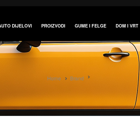
AUTO DIJELOVI
PROIZVODI
GUME I FELGE
DOM I VRT
Home
Brand