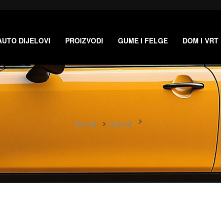
AUTO DIJELOVI
PROIZVODI
GUME I FELGE
DOM I VRT
Home
Brand