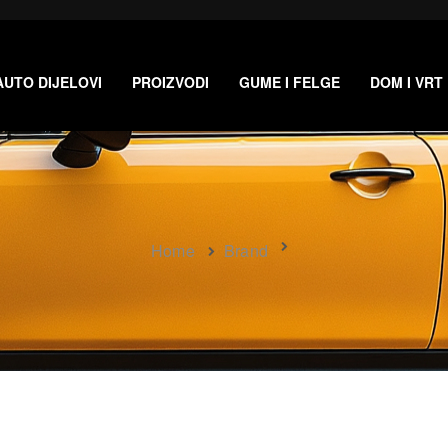
AUTO DIJELOVI
PROIZVODI
GUME I FELGE
DOM I VRT
Home
Brand