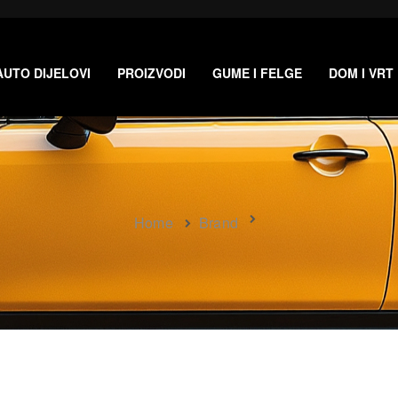
AUTO DIJELOVI
PROIZVODI
GUME I FELGE
DOM I VRT
Home
Brand