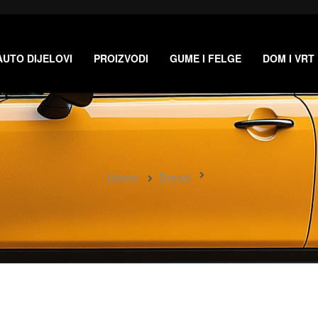
AUTO DIJELOVI
PROIZVODI
GUME I FELGE
DOM I VRT
Home
Brand