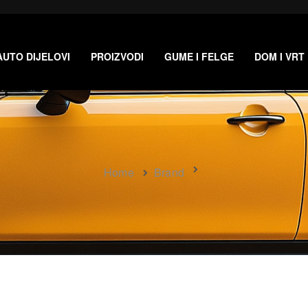
AUTO DIJELOVI
PROIZVODI
GUME I FELGE
DOM I VRT
Home
Brand