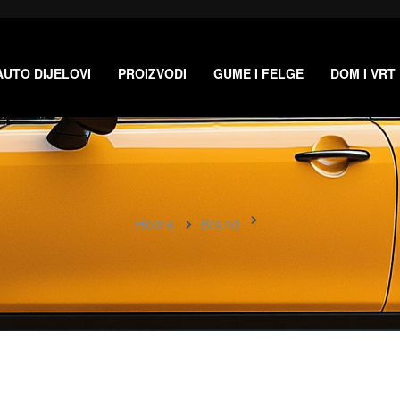
AUTO DIJELOVI
PROIZVODI
GUME I FELGE
DOM I VRT
Home
Brand