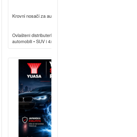
Krovni nosači za automobile | Prona..
Ovlašteni distributerKrovni nosači za svaki automobilOsobni
automobili • SUV i 4x4 • Kombi vozila • MPVOs.....