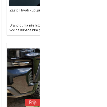
Zašto Hrvati kupuju brand guma umje..
Brand guma nije isto što i kvalitetaU praksi vidimo isti obrazac:
većina kupaca bira gume prema imenu brenda, a ne prema.....