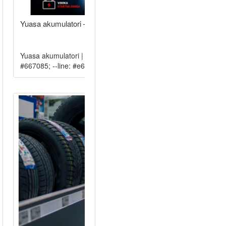
Yuasa akumulatori – japanska kvalit..
Yuasa akumulatori | Molydon :root { --ink: #10151f; --muted:
#667085; --line: #e6e9ef;.....