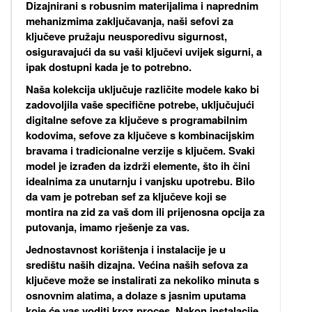
Dizajnirani s robusnim materijalima i naprednim
mehanizmima zaključavanja, naši sefovi za
ključeve pružaju neusporedivu sigurnost,
osiguravajući da su vaši ključevi uvijek sigurni, a
ipak dostupni kada je to potrebno.
Naša kolekcija uključuje različite modele kako bi
zadovoljila vaše specifične potrebe, uključujući
digitalne sefove za ključeve s programabilnim
kodovima, sefove za ključeve s kombinacijskim
bravama i tradicionalne verzije s ključem. Svaki
model je izrađen da izdrži elemente, što ih čini
idealnima za unutarnju i vanjsku upotrebu. Bilo
da vam je potreban sef za ključeve koji se
montira na zid za vaš dom ili prijenosna opcija za
putovanja, imamo rješenje za vas.
Jednostavnost korištenja i instalacije je u
središtu naših dizajna. Većina naših sefova za
ključeve može se instalirati za nekoliko minuta s
osnovnim alatima, a dolaze s jasnim uputama
koje će vas voditi kroz proces. Nakon instalacije,