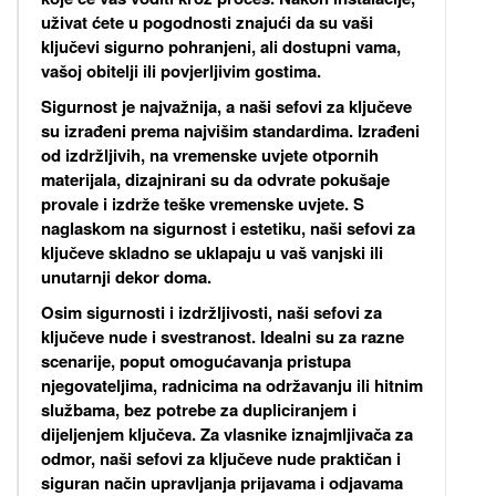
uživat ćete u pogodnosti znajući da su vaši
ključevi sigurno pohranjeni, ali dostupni vama,
vašoj obitelji ili povjerljivim gostima.
Sigurnost je najvažnija, a naši sefovi za ključeve
su izrađeni prema najvišim standardima. Izrađeni
od izdržljivih, na vremenske uvjete otpornih
materijala, dizajnirani su da odvrate pokušaje
provale i izdrže teške vremenske uvjete. S
naglaskom na sigurnost i estetiku, naši sefovi za
ključeve skladno se uklapaju u vaš vanjski ili
unutarnji dekor doma.
Osim sigurnosti i izdržljivosti, naši sefovi za
ključeve nude i svestranost. Idealni su za razne
scenarije, poput omogućavanja pristupa
njegovateljima, radnicima na održavanju ili hitnim
službama, bez potrebe za dupliciranjem i
dijeljenjem ključeva. Za vlasnike iznajmljivača za
odmor, naši sefovi za ključeve nude praktičan i
siguran način upravljanja prijavama i odjavama