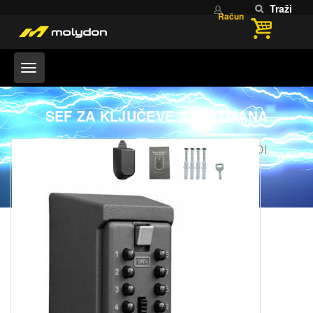
Traži
Račun
SEF ZA KLJUČEVE APARTMANA
Home
KORISNI I PAMETNI PROIZVODI
SEF ZA KLJUČEVE APARTMANA