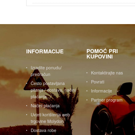
POMOĆ PRI
INFORMACIJE
KUPOVINI
Izradite ponudu/
Kontaktirajte nas
predračun
Povrati
Često postavljana
pitanja / dostava, načini
Informacije
plaćanja.../
Partner program
Načini plaćanja
Uvjeti korištenja web
trgovine Molydon
Dostava robe