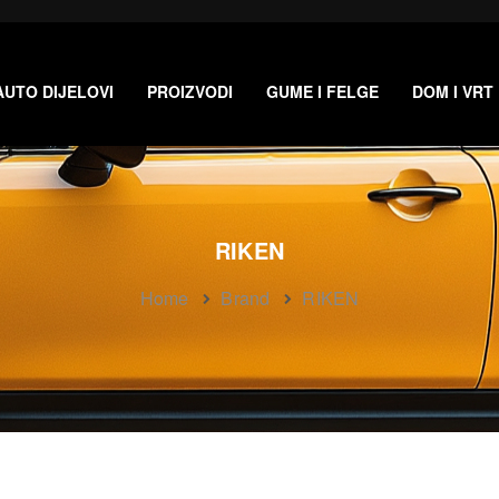
AUTO DIJELOVI
PROIZVODI
GUME I FELGE
DOM I VRT
RIKEN
Home
Brand
RIKEN