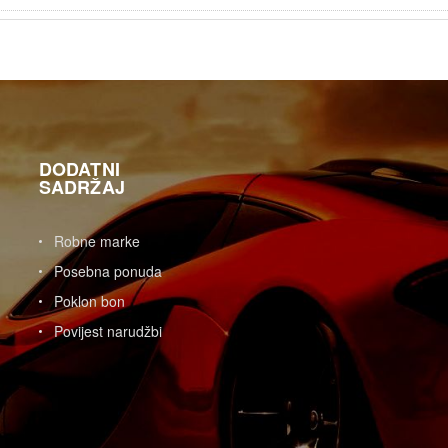
DODATNI
SADRŽAJ
Robne marke
Posebna ponuda
Poklon bon
Povijest narudžbi