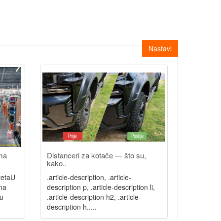
Nastavi
uma
Distanceri za kotače — što su,
kako..
itetaU
.article-description, .article-
ina
description p, .article-description li,
u
.article-description h2, .article-
description h.....