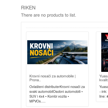
RIKEN
There are no products to list.
Krovni nosači za automobile |
Yuasa
Prona..
kvalit
Ovlašteni distributerKrovni nosači za
Yuasa
svaki automobilOsobni automobili •
--ink
SUV i 4x4 • Kombi vozila •
line: 
MPVOs.....