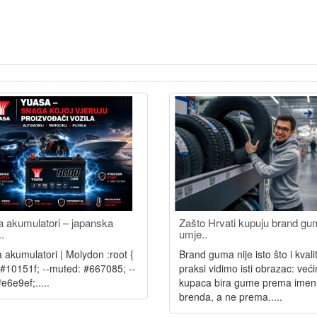
 akumulatori – japanska
Zašto Hrvati kupuju brand g
..
umje..
 akumulatori | Molydon :root {
Brand guma nije isto što i kval
: #10151f; --muted: #667085; --
praksi vidimo isti obrazac: već
#e6e9ef;.....
kupaca bira gume prema imen
brenda, a ne prema.....