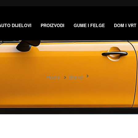
AUTO DIJELOVI
PROIZVODI
GUME I FELGE
DOM I VRT
Home
Brand